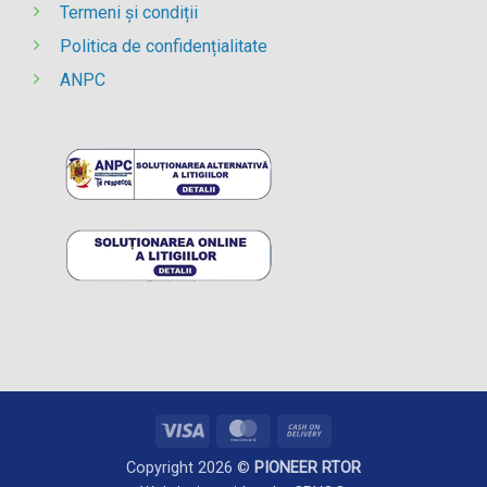
Termeni și condiții
Politica de confidențialitate
ANPC
Visa
MasterCard
Cash
On
Copyright 2026 ©
PIONEER RTOR
Delivery