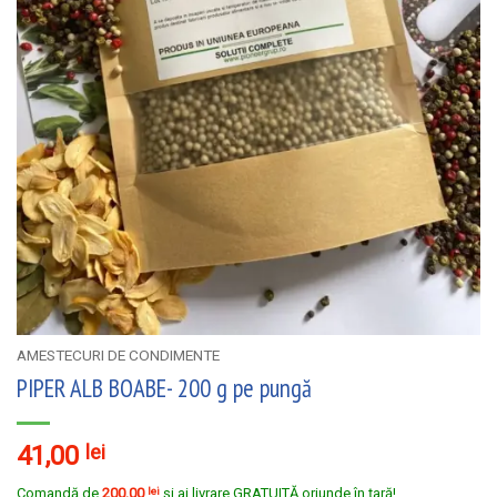
AMESTECURI DE CONDIMENTE
PIPER ALB BOABE- 200 g pe pungă
41,00
lei
Comandă de
200,00
lei
și ai livrare GRATUITĂ oriunde în țară!