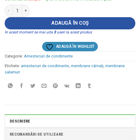
Cantitate PIPER ALB BOABE- 200 g pe pungă
ADAUGĂ ÎN COȘ
In acest moment se mai uita
3
useri la acest produs
ADAUGĂ ÎN WISHLIST
Categorie:
Amestecuri de condimente
Etichete:
amestecuri de condimente
,
membrane cârnați
,
membrane
salamuri
DESCRIERE
RECOMANDĂRI DE UTILIZARE