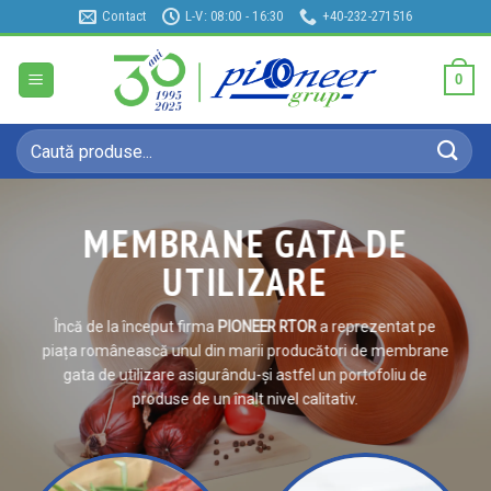
Sari
Contact
L-V: 08:00 - 16:30
+40-232-271516
la
conținut
0
Caută
după:
MEMBRANE GATA DE
MEMBRANE COMESTIBILE
AMESTECURI DE
UTILIZARE
ȘI NECOMESTIBILE
CONDIMENTE
Încă de la început firma
PIONEER RTOR
a reprezentat pe
piața românească unul din marii producători de membrane
Membrane de calitate, celulozice și colagenice
Soluții tehnice în industria alimentară
gata de utilizare asigurându-și astfel un portofoliu de
produse de un înalt nivel calitativ.