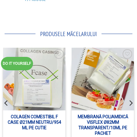
PRODUSELE MĂCELARULUI
DO IT YOURSELF
ADAUGĂ ÎN WISHLIST
ADAUGĂ ÎN WISHLIST
COLAGEN COMESTIBIL F
MEMBRANĂ POLIAMIDICĂ
CASE Ø21MM NEUTRU/954
VISFLEX Ø82MM
ML PE CUTIE
TRANSPARENT/10ML PE
PACHET