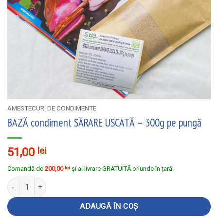
AMESTECURI DE CONDIMENTE
BAZĂ condiment SĂRARE USCATĂ – 300g pe pungă
51,00
lei
Comandă de
200,00
lei
și ai livrare GRATUITĂ oriunde în țară!
Cantitate BAZĂ condiment SĂRARE USCATĂ - 300g pe pungă
ADAUGĂ ÎN COȘ