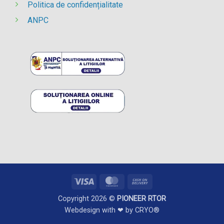
Politica de confidențialitate
ANPC
Visa
MasterCard
Cash
On
Copyright 2026 ©
PIONEER RTOR
Delivery
Webdesign with ❤ by
CRYO®