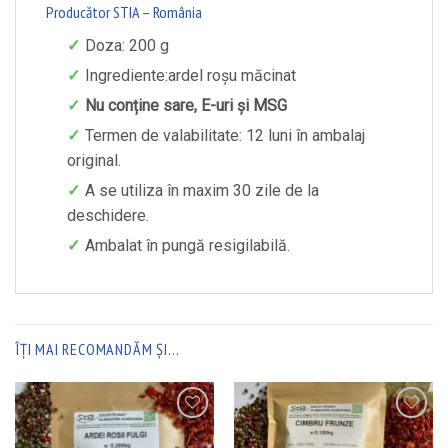
Producător STIA – România
Doza: 200 g
Ingrediente:ardel roșu măcinat
Nu conține sare, E-uri și MSG
Termen de valabilitate: 12 luni în ambalaj
original.
A se utiliza în maxim 30 zile de la
deschidere.
Ambalat în pungă resigilabilă.
ÎȚI MAI RECOMANDĂM ȘI…
ADAUGĂ ÎN WISHLIST
ADAUGĂ ÎN WISHLIST