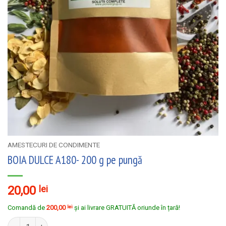
AMESTECURI DE CONDIMENTE
BOIA DULCE A180- 200 g pe pungă
20,00
lei
Comandă de
200,00
lei
și ai livrare GRATUITĂ oriunde în țară!
Cantitate BOIA DULCE A180- 200 g pe pungă